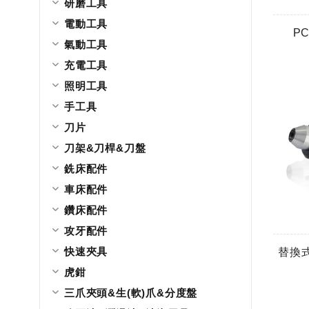
研磨工具
電動工具
P
氣動工具
充電工具
照明工具
手工具
刀片
刀架&刀桿&刀盤
銑床配件
車床配件
鑽床配件
攻牙配件
快速夾具
替換式
虎鉗
三爪夾頭&生(軟)爪&分度盤