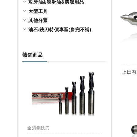
攻牙油&潤滑油&清潔用品
大型工具
其他分類
油石/銑刀特價專區(售完不補)
熱銷商品
上田替
全鎢鋼銑刀
全鎢鋼銑