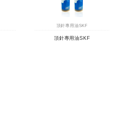
銑
台製WEENIX加長四刃全鎢鋼銑
台製WEEN
刀
刀
頂針專用油SKF
頂針專用油SKF