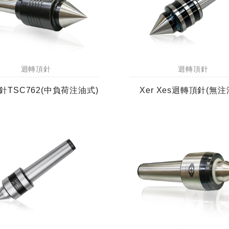
迴轉頂針
迴轉頂針
針TSC762(中負荷注油式)
Xer Xes迴轉頂針(無注