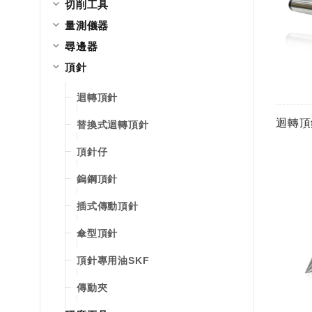
切削工具
量測儀器
尋邊器
頂針
迴轉頂針
迴轉頂
替換式迴轉頂針
頂針仔
鎢鋼頂針
插式傳動頂針
傘型頂針
頂針專用油SKF
傳動夾