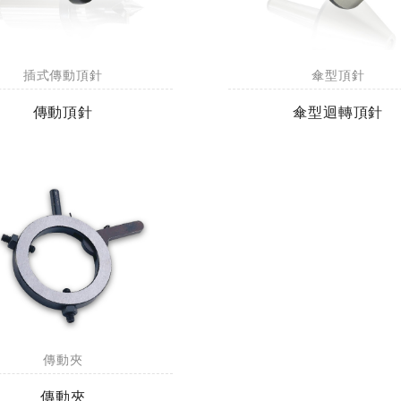
ENIX四刃全鎢鋼銑刀
台製WEENIX加長二刃全鎢鋼
刀
插式傳動頂針
傘型頂針
傳動頂針
傘型迴轉頂針
傳動夾
傳動夾