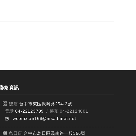
聯絡資訊
總店
台中市東區振興路254-2號
電話
04-22123799
/ 傳真 04-22124001
weenix.a5168@msa.hinet.net
烏日店
台中市烏日區溪南路一段356號