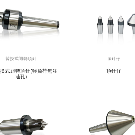
替換式迴轉頂針
頂針仔
換式迴轉頂針(輕負荷無注
頂針仔
油孔)
刀
全鎢鋼銑刀