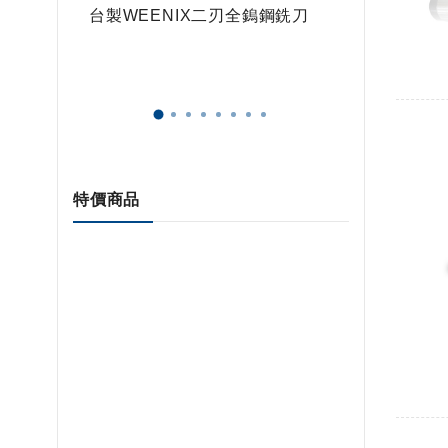
鎢球刀
台製WEENIX二刃全鎢鋼銑刀
台製WE
特價商品