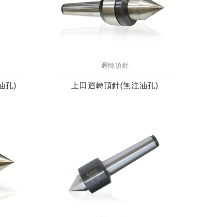
迴轉頂針
油孔)
上田迴轉頂針(無注油孔)