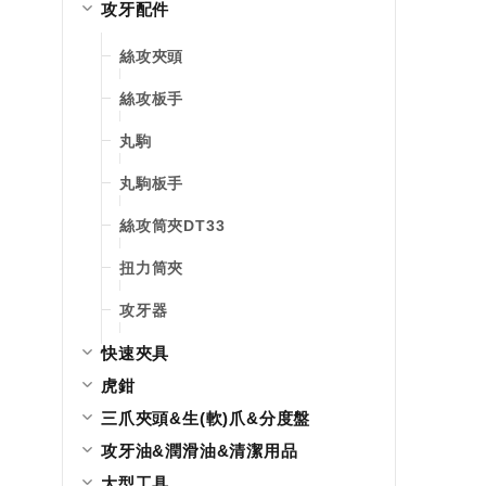
攻牙配件
絲攻夾頭
絲攻板手
丸駒
丸駒板手
絲攻筒夾DT33
扭力筒夾
攻牙器
快速夾具
虎鉗
三爪夾頭&生(軟)爪&分度盤
攻牙油&潤滑油&清潔用品
大型工具