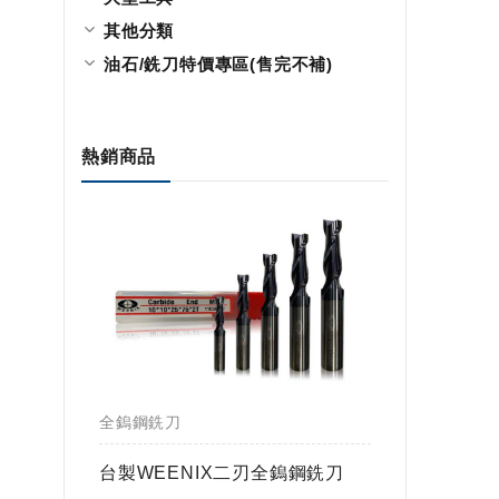
其他分類
油石/銑刀特價專區(售完不補)
熱銷商品
全鎢鋼銑刀
全鎢鋼銑
鎢球刀
台製WEENIX二刃全鎢鋼銑刀
台製WE