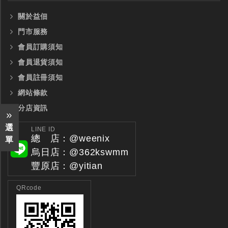
關於益佃
門市服務
會員訂購須知
會員退貨須知
會員註冊須知
網站條款
分店資訊
選
LINE ID
總 店：@weenix
單
烏日店：@362kswmm
豐原店：@yitian
QRcode