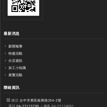
全鎢鋼銑刀
全鎢鋼銑刀
最新消息
台製WEENIX四刃全鎢鋼銑刀
台製WEENIX加長二
新聞報導
銑刀
特惠活動
分店資訊
加工小知識
展覽活動
聯絡資訊
總店
台中市東區振興路254-2號
電話
04-22123799
/ 傳真 04-22124001