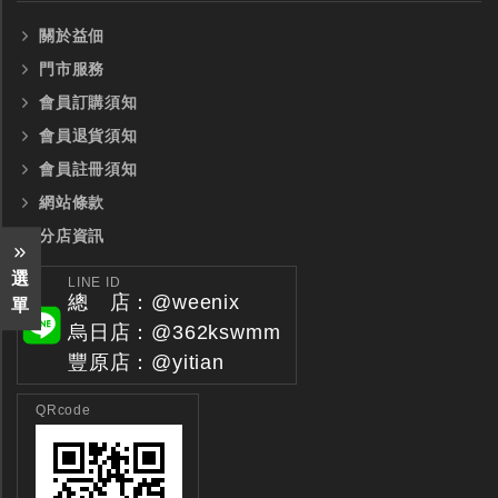
關於益佃
門市服務
會員訂購須知
會員退貨須知
會員註冊須知
網站條款
分店資訊
選
LINE ID
總 店：@weenix
單
烏日店：@362kswmm
豐原店：@yitian
QRcode