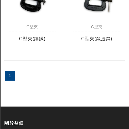
C型夾
C型夾
C型夾(鑄鐵)
C型夾(鍛造鋼)
1
關於益佃