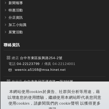
新聞報導
特惠活動
分店資訊
加工小知識
展覽活動
聯絡資訊
總店
台中市東區振興路254-2號
電話
04-22123799
/ 傳真 04-22124001
weenix.a5168@msa.hinet.net
烏日店
台中市烏日區溪南路一段356號
電話
04-23359588
/ 傳真 04-23359549
本網站使用cookies於廣告、社群與分析等用途，藉
以增進您的使用體驗，繼續使用本網站即代表您同意
豐原店
台中市潭子區中山路三段303號
使用cookies，請參閱我們的 cookie聲明 以獲得更多
電話
04-25314953
/ 傳真 04-25314290