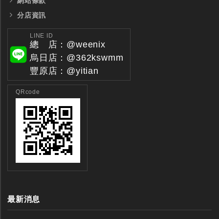
網站條款
分店資訊
LINE ID
總 店：@weenix
烏日店：@362kswmm
豐原店：@yitian
QRcode
全鎢鋼銑刀
全鎢鋼銑刀
台製WEENIX四刃全鎢鋼銑刀
台製WEENIX加長二
銑刀
最新消息