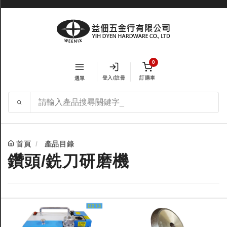
0
登入/註冊
訂購車
選單
首頁
產品目錄
鑽頭/銑刀研磨機