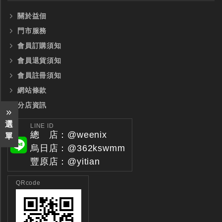
關於益佃
門市服務
會員訂購須知
會員退貨須知
會員註冊須知
網站條款
分店資訊
選
LINE ID
總 店：@weenix
單
烏日店：@362kswmm
豐原店：@yitian
QRcode