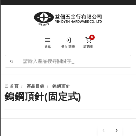
0
登入/註冊
訂購車
選單
首頁
產品目錄
鎢鋼頂針
鎢鋼頂針(固定式)