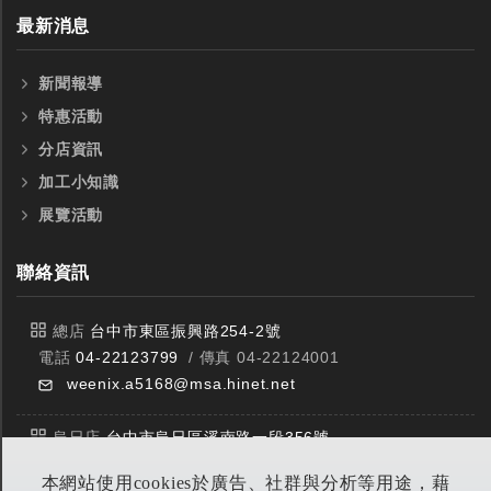
最新消息
新聞報導
特惠活動
分店資訊
加工小知識
展覽活動
聯絡資訊
總店
台中市東區振興路254-2號
電話
04-22123799
/ 傳真 04-22124001
weenix.a5168@msa.hinet.net
烏日店
台中市烏日區溪南路一段356號
電話
04-23359588
/ 傳真 04-23359549
本網站使用cookies於廣告、社群與分析等用途，藉