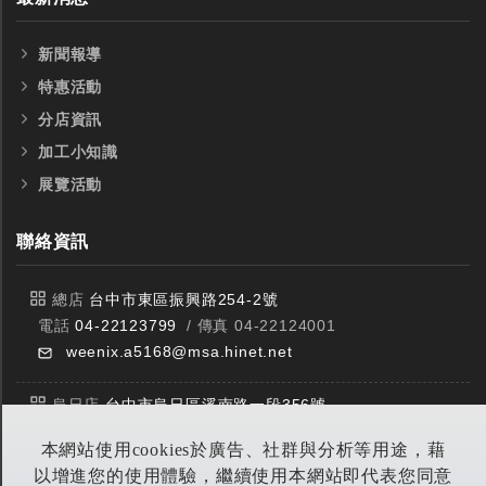
新聞報導
特惠活動
分店資訊
加工小知識
展覽活動
聯絡資訊
總店
台中市東區振興路254-2號
電話
04-22123799
/ 傳真 04-22124001
weenix.a5168@msa.hinet.net
烏日店
台中市烏日區溪南路一段356號
電話
04-23359588
/ 傳真 04-23359549
本網站使用cookies於廣告、社群與分析等用途，藉
以增進您的使用體驗，繼續使用本網站即代表您同意
豐原店
台中市潭子區中山路三段303號