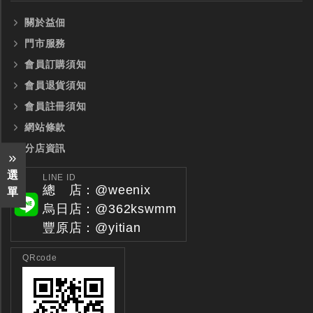
關於益佃
門市服務
會員訂購須知
會員退貨須知
會員註冊須知
網站條款
分店資訊
選
LINE ID
總 店：@weenix
單
烏日店：@362kswmm
豐原店：@yitian
QRcode