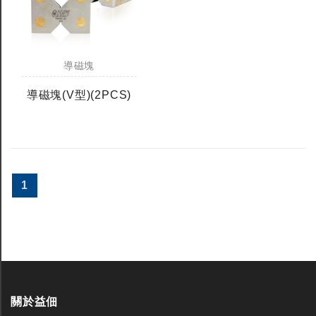
導磁塊
導磁塊(V型)(2PCS)
1
關於益佃