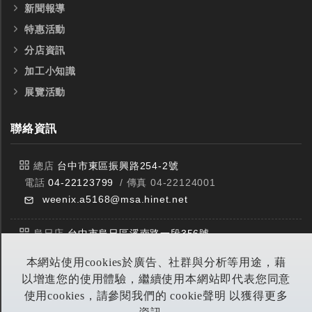
新聞報導
特惠活動
分店資訊
加工小知識
展覽活動
全鎢鋼銑刀
全鎢鋼銑刀
聯絡資訊
台製WEENIX四刃全鎢鋼銑刀
台製WEENIX加長二
銑刀
總店
台中市東區振興路254-2號
電話
04-22123799
/ 傳真 04-22124001
weenix.a5168@msa.hinet.net
烏日店
台中市烏日區溪南路一段356號
電話
04-23359588
/ 傳真 04-23359549
本網站使用cookies於廣告、社群與分析等用途，藉
以增進您的使用體驗，繼續使用本網站即代表您同意
豐原店
台中市潭子區中山路三段303號
使用cookies，請參閱我們的 cookie聲明 以獲得更多
電話
04-25314953
/ 傳真 04-25314290