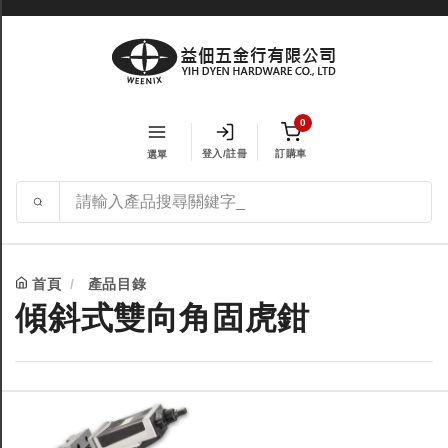
0
登入/註冊
訂購車
選單
首頁
產品目錄
傾斜式雙向角固虎鉗