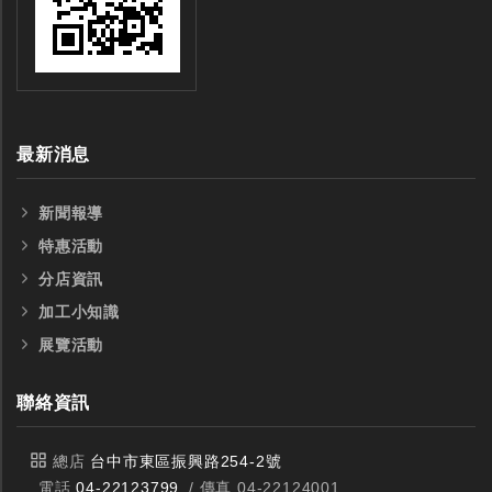
最新消息
新聞報導
特惠活動
分店資訊
加工小知識
展覽活動
聯絡資訊
全鎢鋼銑刀
全鎢鋼銑刀
總店
台中市東區振興路254-2號
電話
04-22123799
/ 傳真 04-22124001