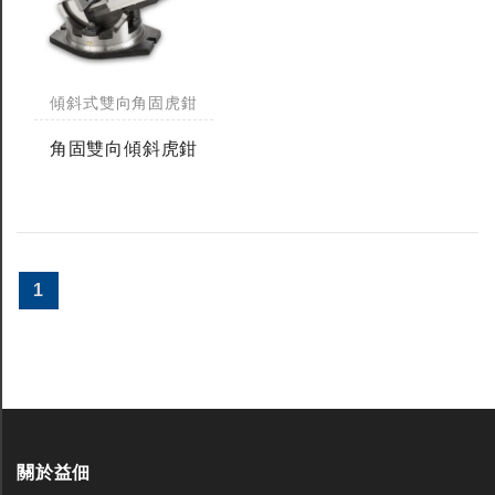
傾斜式雙向角固虎鉗
角固雙向傾斜虎鉗
1
關於益佃