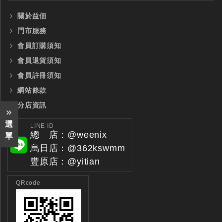
關於益佃
門市服務
會員訂購須知
會員退貨須知
會員註冊須知
網站條款
分店資訊
選
LINE ID
總 店：@weenix
單
烏日店：@362kswmm
豐原店：@yitian
QRcode