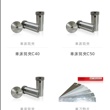
車床筒夾
車床筒夾
車床筒夾C40
車床筒夾C50
全鎢鋼銑刀
全鎢鋼銑刀
台製WEENIX四刃全鎢鋼銑刀
台製WEENIX加長二
銑刀
車床筒夾
車刀墊片