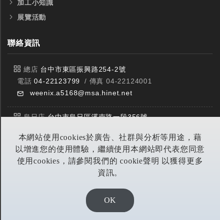
加工小知識
展覽活動
聯絡資訊
總店
台中市東區振興路254-2號
電話
04-22123799
/ 傳真 04-22124001
weenix.a5168@msa.hinet.net
烏日店
台中市烏日區溪南路一段356號
電話
04-23359588
/ 傳真 04-23359549
本網站使用cookies於廣告、社群與分析等用途，藉
以增進您的使用體驗，繼續使用本網站即代表您同意
豐原店
台中市潭子區中山路三段303號
使用cookies，請參閱我們的 cookie聲明 以獲得更多
電話
04-25314953
/ 傳真 04-25314290
資訊。
yitian@seed.net.tw
OK
DESIGN BY EOD DIGITA恆洋數位