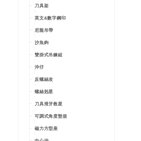
刀具架
英文&數字鋼印
尼龍吊帶
沙魚鉤
雙掛式吊鍊組
沖仔
反螺絲攻
螺絲剋星
刀具滑牙救星
可調式角度墊規
磁力方型座
中心沖