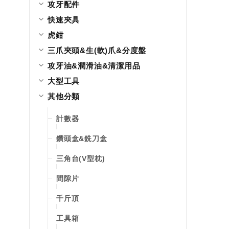
攻牙配件
快速夾具
虎鉗
三爪夾頭&生(軟)爪&分度盤
攻牙油&潤滑油&清潔用品
大型工具
其他分類
計數器
鑽頭盒&銑刀盒
三角台(V型枕)
間隙片
千斤頂
工具箱