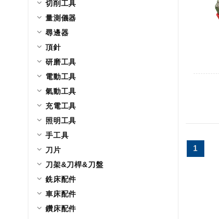
切削工具
量測儀器
尋邊器
頂針
研磨工具
電動工具
氣動工具
充電工具
照明工具
手工具
1
刀片
刀架&刀桿&刀盤
銑床配件
車床配件
鑽床配件