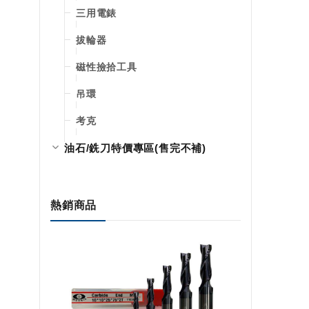
三用電錶
拔輪器
磁性撿拾工具
吊環
考克
油石/銑刀特價專區(售完不補)
熱銷商品