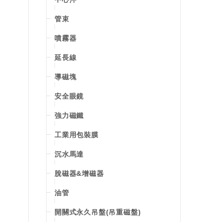
管束
噴霧器
延長線
導磁塊
安全眼鏡
強力磁鐵
工業用包裝膜
沉水馬達
脫磁器&增磁器
油管
開關式永久吊盤(吊重磁盤)