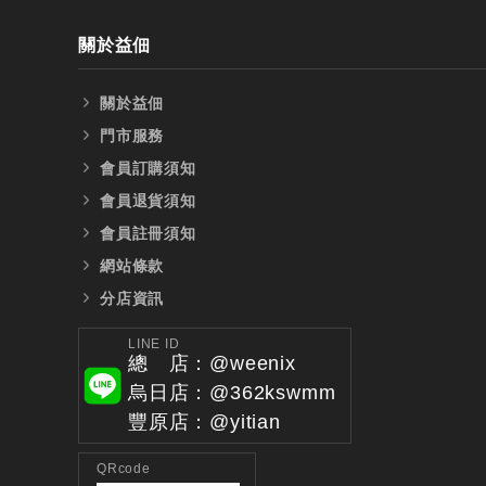
關於益佃
關於益佃
門市服務
會員訂購須知
會員退貨須知
會員註冊須知
網站條款
分店資訊
LINE ID
總 店：@weenix
烏日店：@362kswmm
豐原店：@yitian
QRcode