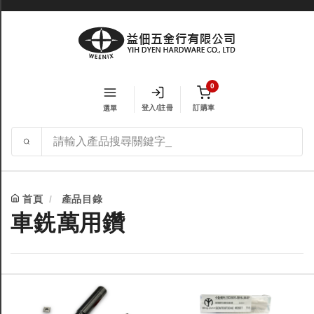
0
登入/註冊
訂購車
選單
首頁
產品目錄
車銑萬用鑽