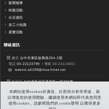
新聞報導
特惠活動
分店資訊
加工小知識
展覽活動
聯絡資訊
總店
台中市東區振興路254-2號
電話
04-22123799
/ 傳真 04-22124001
weenix.a5168@msa.hinet.net
烏日店
台中市烏日區溪南路一段356號
電話
04-23359588
/ 傳真 04-23359549
本網站使用cookies於廣告、社群與分析等用途，藉
全鎢鋼銑刀
全鎢鋼銑刀
以增進您的使用體驗，繼續使用本網站即代表您同意
豐原店
台中市潭子區中山路三段303號
使用cookies，請參閱我們的 cookie聲明 以獲得更多
電話
04-25314953
/ 傳真 04-25314290
台製WEENIX四刃全鎢鋼銑刀
台製WEENIX加長二