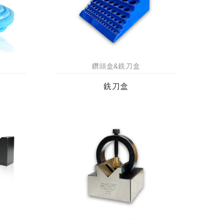
鑽頭盒&銑刀盒
銑刀盒