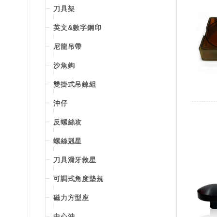
刀具架
英文&數字鋼印
尼龍吊帶
沙魚鉤
雙掛式吊鍊組
沖仔
反螺絲攻
螺絲剋星
刀具滑牙救星
可調式角度墊規
磁力方型座
中心沖