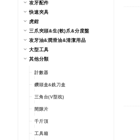
攻牙配件
快速夾具
虎鉗
三爪夾頭&生(軟)爪&分度盤
攻牙油&潤滑油&清潔用品
大型工具
其他分類
計數器
鑽頭盒&銑刀盒
三角台(V型枕)
間隙片
千斤頂
工具箱