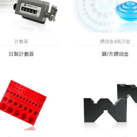
計數器
鑽頭盒&銑刀盒
日製計數器
圓/方鑽頭盒