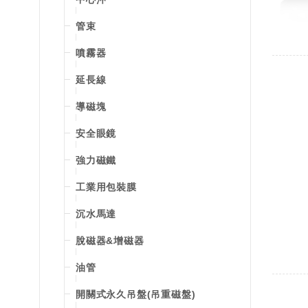
管束
噴霧器
延長線
導磁塊
安全眼鏡
強力磁鐵
工業用包裝膜
沉水馬達
脫磁器&增磁器
油管
開關式永久吊盤(吊重磁盤)