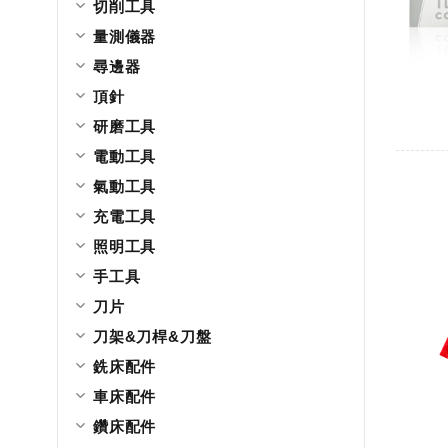
切削工具
量測儀器
尋邊器
頂針
研磨工具
電動工具
氣動工具
充電工具
照明工具
手工具
刀片
刀架&刀桿&刀盤
銑床配件
車床配件
鑽床配件