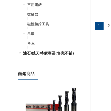
三用電錶
拔輪器
磁性撿拾工具
1
2
吊環
考克
油石/銑刀特價專區(售完不補)
熱銷商品