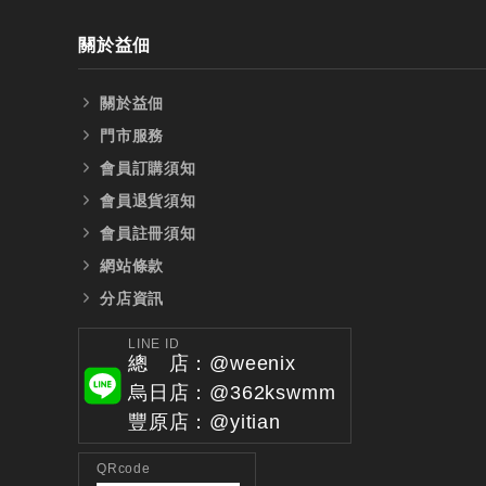
關於益佃
關於益佃
門市服務
會員訂購須知
會員退貨須知
會員註冊須知
網站條款
分店資訊
LINE ID
總 店：@weenix
烏日店：@362kswmm
豐原店：@yitian
QRcode