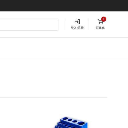
0
登入/註冊
訂購車