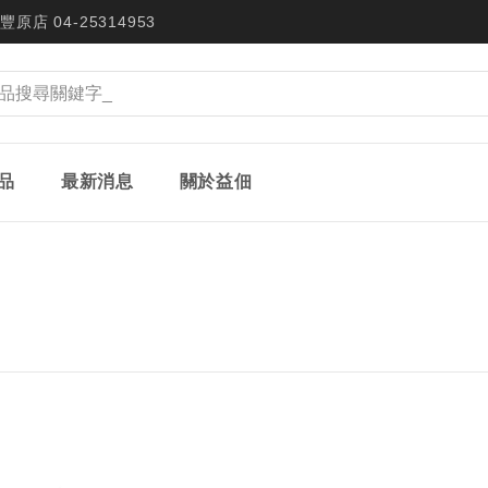
豐原店 04-25314953
品
最新消息
關於益佃