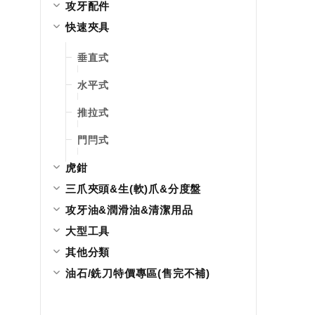
攻牙配件
快速夾具
垂直式
水平式
推拉式
門閂式
虎鉗
三爪夾頭&生(軟)爪&分度盤
攻牙油&潤滑油&清潔用品
大型工具
其他分類
油石/銑刀特價專區(售完不補)