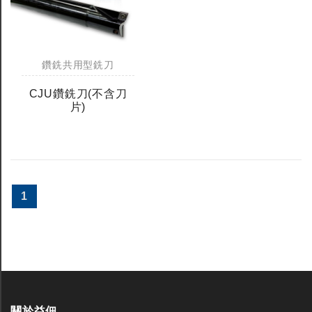
鑽銑共用型銑刀
CJU鑽銑刀(不含刀
片)
1
關於益佃