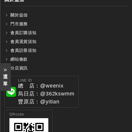
關於益佃
門市服務
會員訂購須知
會員退貨須知
會員註冊須知
網站條款
分店資訊
選
LINE ID
單
總 店：@weenix
烏日店：@362kswmm
豐原店：@yitian
QRcode