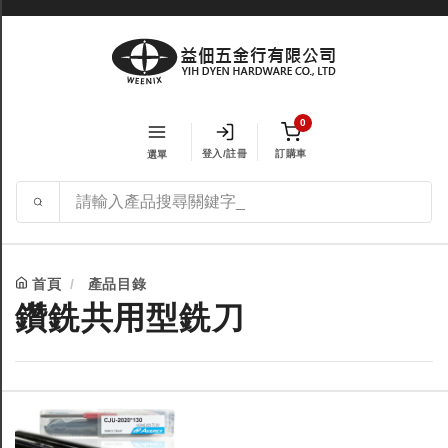
0
登入/註冊
訂購車
選單
首頁
產品目錄
鑽銑共用型銑刀