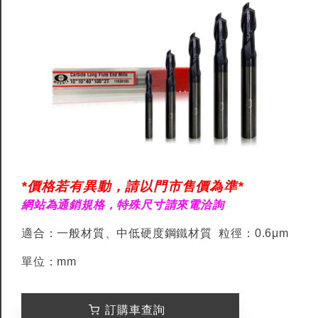
*價格若有異動，請以門市售價為準*
網站為通銷規格，特殊尺寸請來電洽詢
適合：一般材質、中低硬度鋼鐵材質 粒徑：0.6μm
單位：mm
訂購車查詢