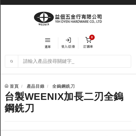
0
登入/註冊
訂購車
選單
首頁
產品目錄
全鎢鋼銑刀
台製WEENIX加長二刃全鎢
鋼銑刀