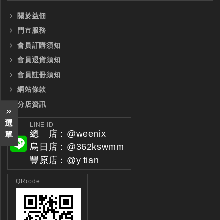
關於益佃
門市服務
會員訂購須知
會員退貨須知
會員註冊須知
網站條款
分店資訊
選
LINE ID
總 店：@weenix
單
烏日店：@362kswmm
豐原店：@yitian
QRcode
全鎢鋼銑刀
全鎢鋼銑刀
台製WEENIX四刃全鎢鋼銑刀
台製WEENIX加長二