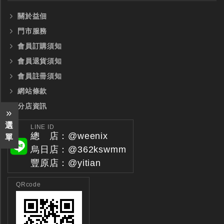
關於益佃
門市服務
會員訂購須知
會員退貨須知
會員註冊須知
網站條款
分店資訊
選
LINE ID
總 店：@weenix
單
烏日店：@362kswmm
豐原店：@yitian
QRcode