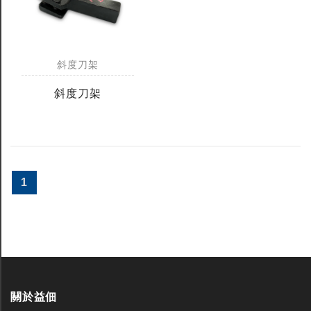
斜度刀架
斜度刀架
1
關於益佃