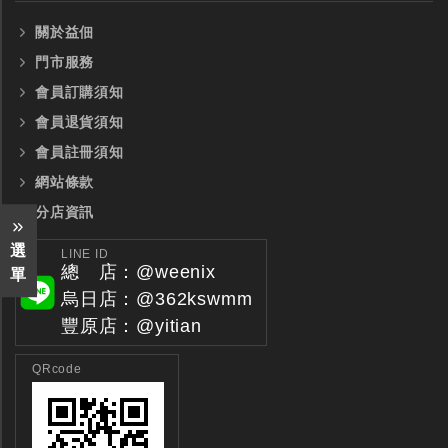
關於益佃
門市服務
會員訂購須知
會員退貨須知
會員註冊須知
網站條款
分店資訊
選
LINE ID
總 店：@weenix
單
烏日店：@362kswmm
豐原店：@yitian
QRcode