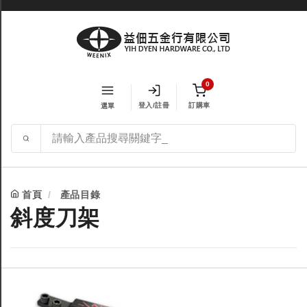
0
登入/註冊
訂購車
選單
首頁
產品目錄
斜度刀架