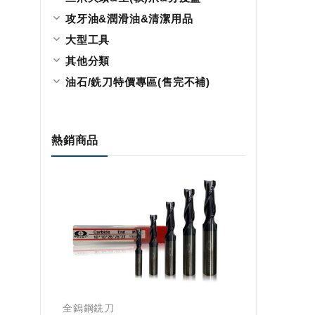
攻牙油&潤滑油&清潔用品
大型工具
其他分類
油石/銑刀特價專區(售完不補)
熱銷商品
全鎢鋼銑刀
全鎢鋼銑