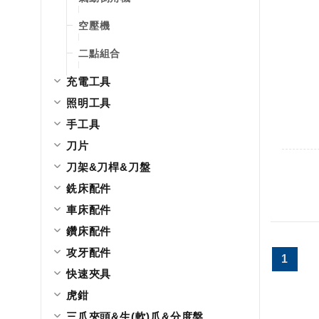
空壓機
二點組合
充電工具
照明工具
手工具
刀片
刀架&刀桿&刀盤
銑床配件
車床配件
鑽床配件
攻牙配件
1
快速夾具
虎鉗
三爪夾頭&生(軟)爪&分度盤