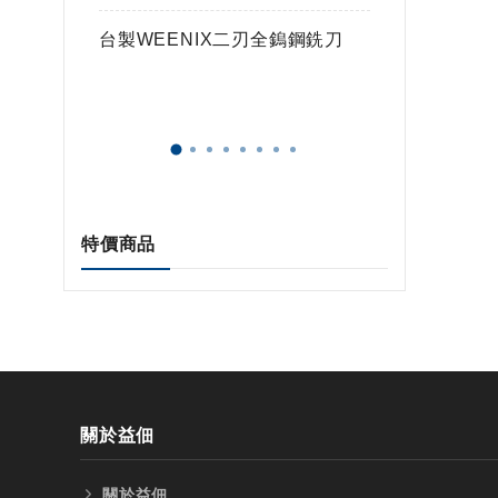
鎢球刀
台製WEENIX二刃全鎢鋼銑刀
台製WE
特價商品
關於益佃
關於益佃