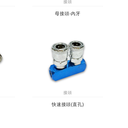
接頭
母接頭-內牙
接頭
快速接頭(直孔)