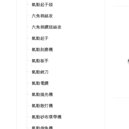
氣動起子頭
六角柄絲攻
六角柄鑽頭絲攻
氣動起子
氣動刻磨機
氣動板手
氣動銼刀
氣動電鑽
氣動拋光機
氣動散打機
氣動砂布環帶機
氣動倒角機