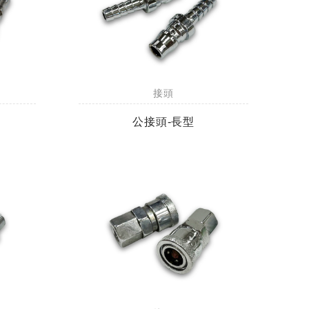
接頭
公接頭-長型