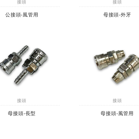
接頭
接頭
公接頭-風管用
母接頭-外牙
接頭
接頭
母接頭-長型
母接頭-風管用