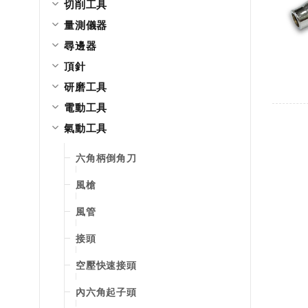
切削工具
量測儀器
尋邊器
頂針
研磨工具
電動工具
氣動工具
六角柄倒角刀
風槍
風管
接頭
空壓快速接頭
內六角起子頭