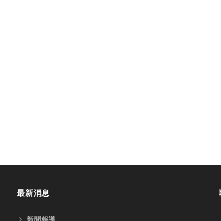
ENIX四刃全鎢鋼銑刀
台製WEENIX加長二刃全鎢鋼
刀
最新消息
新聞報導