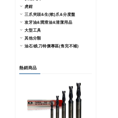
虎鉗
三爪夾頭&生(軟)爪&分度盤
攻牙油&潤滑油&清潔用品
大型工具
其他分類
油石/銑刀特價專區(售完不補)
熱銷商品