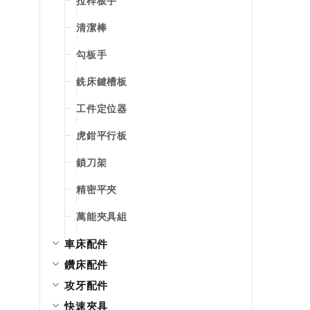
拉桿板手
清潔棒
勾板手
銑床鍵槽板
工件定位器
虎鉗平行板
鎖刀架
精密平夾
萬能夾具組
車床配件
鑽床配件
攻牙配件
快速夾具