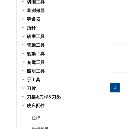
切削工具
量測儀器
尋邊器
頂針
研磨工具
電動工具
氣動工具
充電工具
照明工具
手工具
1
刀片
刀架&刀桿&刀盤
銑床配件
拉桿