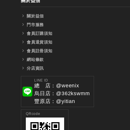
關於益佃
關於益佃
門市服務
會員訂購須知
會員退貨須知
會員註冊須知
網站條款
分店資訊
LINE ID
總 店：@weenix
烏日店：@362kswmm
豐原店：@yitian
QRcode