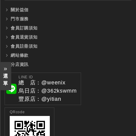
關於益佃
門市服務
會員訂購須知
會員退貨須知
會員註冊須知
網站條款
分店資訊
選
LINE ID
總 店：@weenix
單
烏日店：@362kswmm
豐原店：@yitian
QRcode