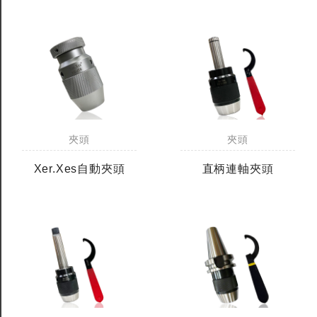
夾頭
夾頭
Xer.Xes自動夾頭
直柄連軸夾頭
全鎢鋼銑刀
全鎢鋼銑刀
台製WEENIX四刃全鎢鋼銑刀
台製WEENIX加長二