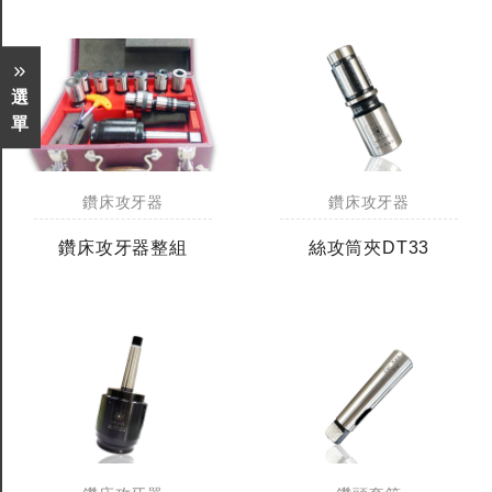
選
單
鑽床攻牙器
鑽床攻牙器
鑽床攻牙器整組
絲攻筒夾DT33