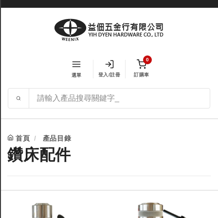
0
登入/註冊
訂購車
選單
首頁
產品目錄
鑽床配件