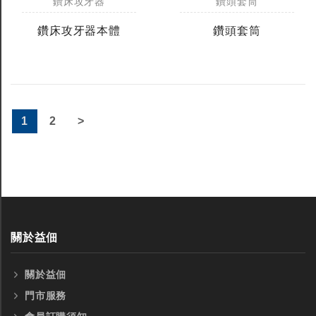
鑽床攻牙器
鑽頭套筒
鑽床攻牙器本體
鑽頭套筒
1
2
>
關於益佃
關於益佃
門市服務