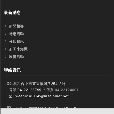
最新消息
新聞報導
特惠活動
分店資訊
加工小知識
展覽活動
聯絡資訊
總店
台中市東區振興路254-2號
電話
04-22123799
/ 傳真 04-22124001
weenix.a5168@msa.hinet.net
烏日店
台中市烏日區溪南路一段356號