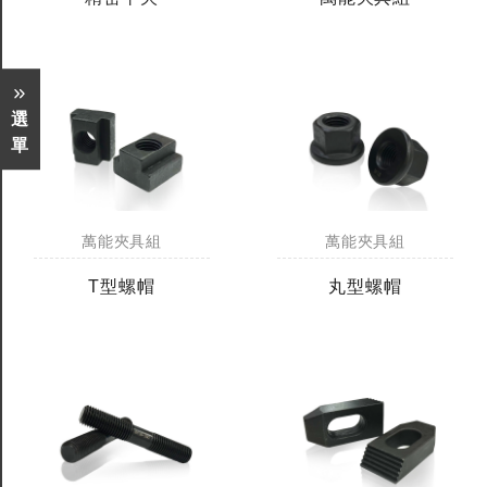
選
單
萬能夾具組
萬能夾具組
T型螺帽
丸型螺帽