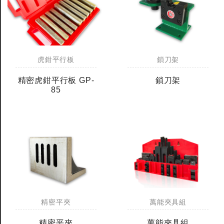
虎鉗平行板
鎖刀架
精密虎鉗平行板 GP-
鎖刀架
85
精密平夾
萬能夾具組
精密平夾
萬能夾具組