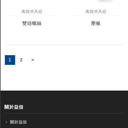
萬能夾具組
萬能夾具組
雙頭螺絲
壓板
1
2
>
關於益佃
關於益佃