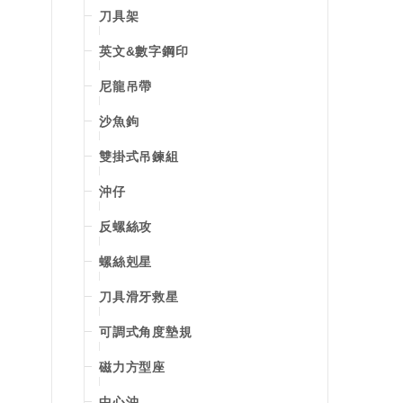
刀具架
英文&數字鋼印
尼龍吊帶
沙魚鉤
雙掛式吊鍊組
沖仔
反螺絲攻
螺絲剋星
刀具滑牙救星
可調式角度墊規
磁力方型座
中心沖