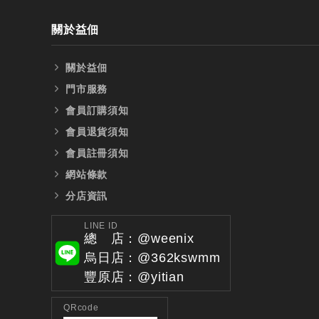
關於益佃
關於益佃
門市服務
會員訂購須知
會員退貨須知
會員註冊須知
網站條款
分店資訊
LINE ID
總 店：@weenix
烏日店：@362kswmm
豐原店：@yitian
QRcode