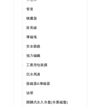
管束
噴霧器
延長線
導磁塊
安全眼鏡
強力磁鐵
工業用包裝膜
沉水馬達
脫磁器&增磁器
油管
開關式永久吊盤(吊重磁盤)