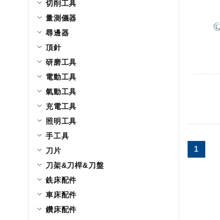
切削工具
量測儀器
尋邊器
頂針
研磨工具
電動工具
氣動工具
充電工具
照明工具
手工具
1
刀片
刀架&刀桿&刀盤
銑床配件
車床配件
鑽床配件