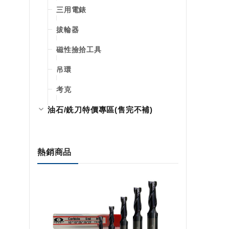
三用電錶
拔輪器
磁性撿拾工具
吊環
考克
油石/銑刀特價專區(售完不補)
熱銷商品