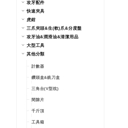
攻牙配件
快速夾具
虎鉗
三爪夾頭&生(軟)爪&分度盤
攻牙油&潤滑油&清潔用品
大型工具
其他分類
計數器
鑽頭盒&銑刀盒
三角台(V型枕)
間隙片
千斤頂
工具箱