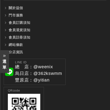
關於益佃
門市服務
會員訂購須知
會員退貨須知
會員註冊須知
網站條款
分店資訊
選
LINE ID
總 店：@weenix
單
烏日店：@362kswmm
豐原店：@yitian
全鎢鋼銑刀
全鎢鋼銑刀
QRcode
台製WEENIX四刃全鎢鋼銑刀
台製WEENIX加長二
銑刀