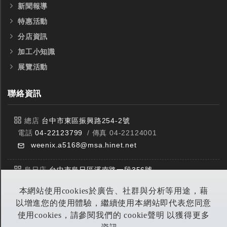
新聞報導
特惠活動
分店資訊
加工小知識
展覽活動
聯絡資訊
總店
台中市東區振興路254-2號
電話
04-22123799
/ 傳真 04-22124001
weenix.a5168@msa.hinet.net
烏日店
台中市烏日區溪南路一段356號
電話
04-23359588
/ 傳真 04-23359549
本網站使用cookies於廣告、社群與分析等用途，藉
以增進您的使用體驗，繼續使用本網站即代表您同意
豐原店
台中市潭子區中山路三段303號
使用cookies，請參閱我們的 cookie聲明 以獲得更多
電話
04-25314953
/ 傳真 04-25314290