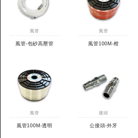
全鎢鋼銑刀
全鎢鋼銑刀
風管
風管
台製WEENIX四刃全鎢鋼銑刀
台製WEENIX加長二
銑刀
風管-包砂高壓管
風管100M-柑
風管
接頭
風管100M-透明
公接頭-外牙