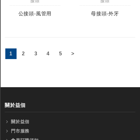
接頭
接頭
公接頭-風管用
母接頭-外牙
1
2
3
4
5
>
關於益佃
關於益佃
門市服務