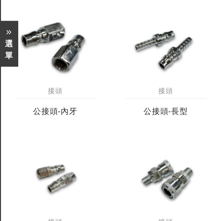
選
單
接頭
接頭
公接頭-內牙
公接頭-長型