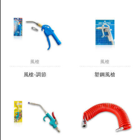
風槍
風槍
風槍-調節
塑鋼風槍