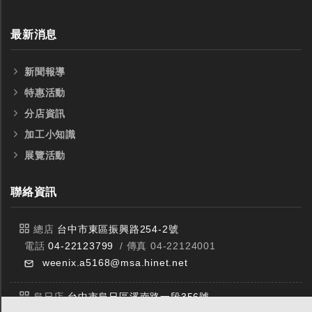
最新消息
新聞報導
特惠活動
分店資訊
加工小知識
展覽活動
聯絡資訊
總店
台中市東區振興路254-2號
電話
04-22123799
/ 傳真 04-22124001
weenix.a5168@msa.hinet.net
烏日店
台中市烏日區溪南路一段356號