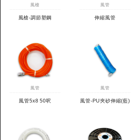
風槍
風管
風槍-調節塑鋼
伸縮風管
風管
風管
風管5x8 50呎
風管-PU夾砂伸縮(藍)