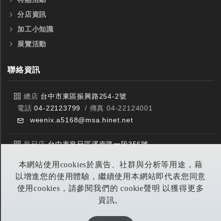
分店資訊
加工小知識
展覽活動
聯絡資訊
總店
台中市東區振興路254-2號
電話
04-22123799
/ 傳真 04-22124001
weenix.a5168@msa.hinet.net
烏日店
台中市烏日區溪南路一段356號
電話
04-23359588
/ 傳真 04-23359549
本網站使用cookies於廣告、社群與分析等用途，藉
以增進您的使用體驗，繼續使用本網站即代表您同意
豐原店
台中市潭子區中山路三段303號
使用cookies，請參閱我們的 cookie聲明 以獲得更多
電話
04-25314953
/ 傳真 04-25314290
資訊。
yitian@seed.net.tw