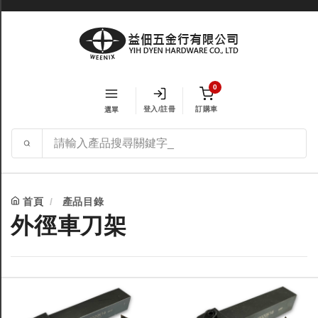
0
登入/註冊
訂購車
選單
首頁
產品目錄
外徑車刀架