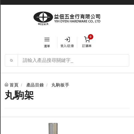
0
登入/註冊
訂購車
選單
首頁
產品目錄
丸駒板手
丸駒架