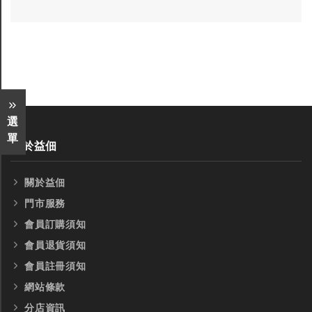
全鎢鋼銑刀
全鎢鋼銑刀
台製WEENIX四刃全鎢鋼銑刀
台製WEENIX加長二
銑刀
選
單
關於益佃
關於益佃
門市服務
會員訂購須知
會員退貨須知
會員註冊須知
網站條款
分店資訊