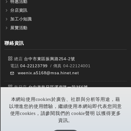
特惠活動
分店資訊
加工小知識
展覽活動
聯絡資訊
總店
台中市東區振興路254-2號
電話
04-22123799
/ 傳真 04-22124001
weenix.a5168@msa.hinet.net
烏日店
台中市烏日區溪南路一段356號
電話
04-23359588
/ 傳真 04-23359549
本網站使用cookies於廣告、社群與分析等用途，藉
以增進您的使用體驗，繼續使用本網站即代表您同意
豐原店
台中市潭子區中山路三段303號
使用cookies，請參閱我們的 cookie聲明 以獲得更多
電話
04-25314953
/ 傳真 04-25314290
資訊。
yitian@seed.net.tw