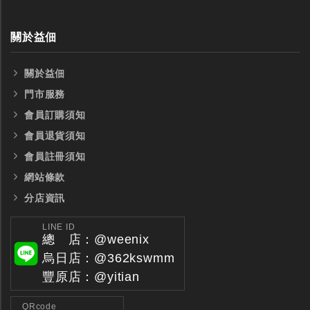
關於益佃
關於益佃
門市服務
會員訂購須知
會員退貨須知
會員註冊須知
網站條款
分店資訊
LINE ID
總 店：@weenix
烏日店：@362kswmm
豐原店：@yitian
QRcode