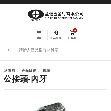
0
登入/註冊
訂購車
選單
首頁
產品目錄
接頭
公接頭-內牙