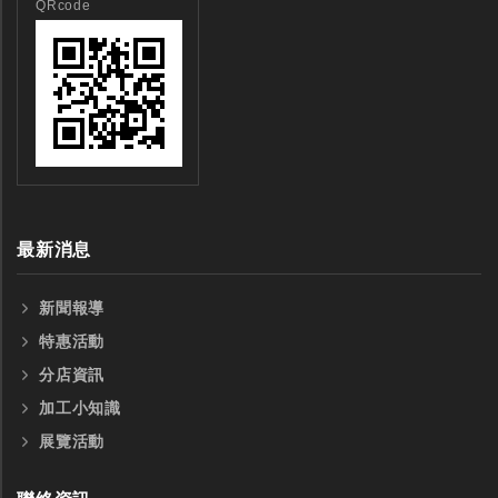
QRcode
全鎢鋼銑刀
全鎢鋼銑刀
台製WEENIX四刃全鎢鋼銑刀
台製WEENIX加長二
銑刀
最新消息
新聞報導
特惠活動
分店資訊
加工小知識
展覽活動