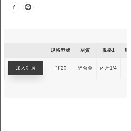
規格型號
材質
規格1
規
PF20
鋅合金
內牙1/4