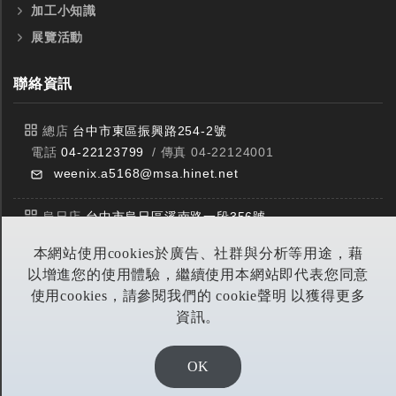
加工小知識
展覽活動
聯絡資訊
總店
台中市東區振興路254-2號
電話
04-22123799
/ 傳真 04-22124001
weenix.a5168@msa.hinet.net
烏日店
台中市烏日區溪南路一段356號
電話
04-23359588
/ 傳真 04-23359549
本網站使用cookies於廣告、社群與分析等用途，藉
以增進您的使用體驗，繼續使用本網站即代表您同意
豐原店
台中市潭子區中山路三段303號
使用cookies，請參閱我們的 cookie聲明 以獲得更多
電話
04-25314953
/ 傳真 04-25314290
資訊。
yitian@seed.net.tw
OK
DESIGN BY EOD DIGITA恆洋數位