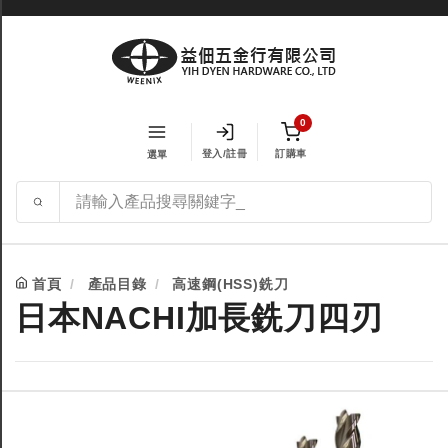
0
登入/註冊
訂購車
選單
首頁
產品目錄
高速鋼(HSS)銑刀
日本NACHI加長銑刀四刃