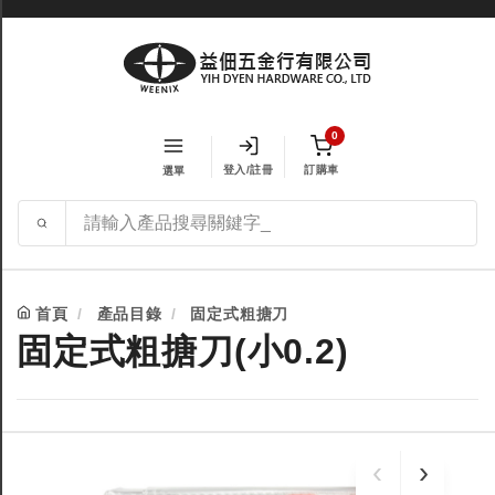
0
登入/註冊
訂購車
選單
首頁
產品目錄
固定式粗搪刀
固定式粗搪刀(小0.2)