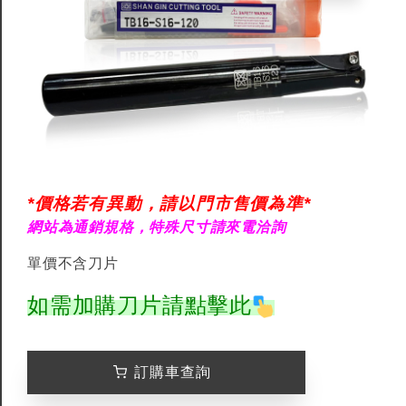
*價格若有異動，請以門市售價為準*
網站為通銷規格，特殊尺寸請來電洽詢
單價不含刀片
如需加購刀片請點擊此
訂購車查詢