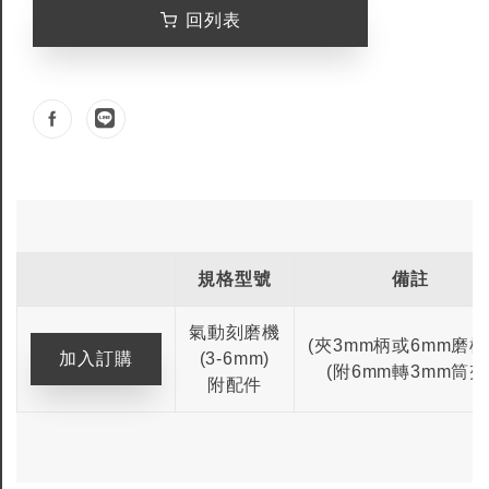
回列表
規格型號
備註
氣動刻磨機
(夾3mm柄或6mm磨棒
(3-6mm)
(附6mm轉3mm筒夾
附配件