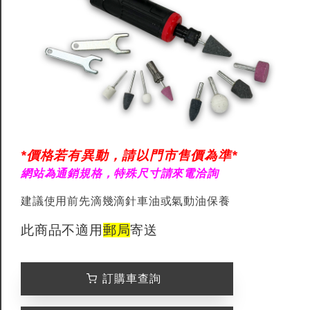
*價格若有異動，請以門市售價為準*
網站為通銷規格，特殊尺寸請來電洽詢
建議使用前先滴幾滴針車油或氣動油保養
此商品不適用
郵局
寄送
訂購車查詢