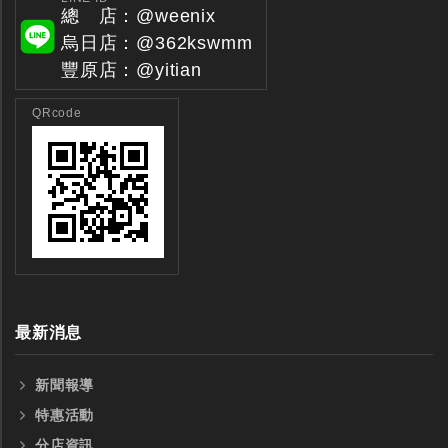
總 店：@weenix
烏日店：@362kswmm
豐原店：@yitian
全鎢鋼銑刀
全鎢鋼銑刀
QRcode
台製WEENIX四刃全鎢鋼銑刀
台製WEENIX加長二
銑刀
最新消息
新聞報導
特惠活動
分店資訊