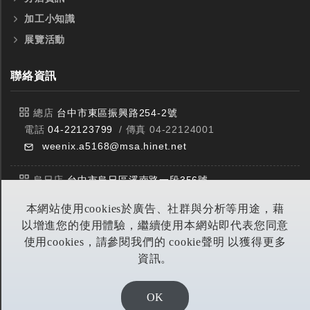
加工小知識
展覽活動
聯絡資訊
總店
台中市東區振興路254-2號
電話
04-22123799
/ 傳真 04-22124001
weenix.a5168@msa.hinet.net
烏日店
台中市烏日區溪南路一段356號
電話
04-23359588
/ 傳真 04-23359549
本網站使用cookies於廣告、社群與分析等用途，藉
以增進您的使用體驗，繼續使用本網站即代表您同意
豐原店
台中市潭子區中山路三段303號
使用cookies，請參閱我們的 cookie聲明 以獲得更多
電話
04-25314953
/ 傳真 04-25314290
資訊。
yitian@seed.net.tw
OK
DESIGN BY EOD DIGITA恆洋數位