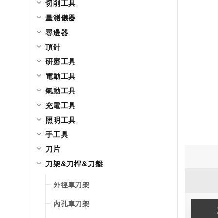
切削工具
量測儀器
尋邊器
頂針
研磨工具
電動工具
氣動工具
充電工具
照明工具
手工具
刀片
刀架&刀桿&刀盤
外徑車刀架
內孔車刀架