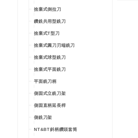
捨棄式倒拉刀
鑽銑共用型銑刀
捨棄式T型刀
捨棄式圓刀刃端銑刀
捨棄式球型銑刀
捨棄式平面銑刀
平面銑刀柄
側固式立銑刀架
側固直柄延長桿
側銑刀架
NT&BT斜柄鑽頭套筒