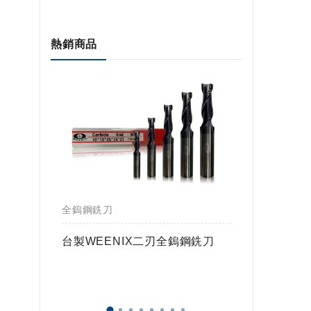
熱銷商品
全鎢鋼銑刀
全鎢鋼銑
鎢球刀
台製WEENIX二刃全鎢鋼銑刀
台製WE