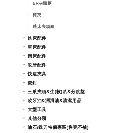
ER夾頭柄
筒夾
銑床夾頭組
銑床配件
車床配件
鑽床配件
攻牙配件
快速夾具
虎鉗
三爪夾頭&生(軟)爪&分度盤
攻牙油&潤滑油&清潔用品
大型工具
其他分類
油石/銑刀特價專區(售完不補)