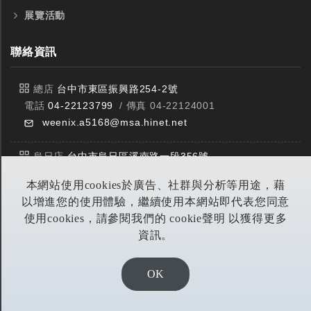
展覽活動
全鎢鋼銑刀
全鎢鋼銑刀
聯絡資訊
台製WEENIX四刃全鎢鋼銑刀
台製WEENIX加長二
銑刀
總店
台中市東區振興路254-2號
電話
04-22123799
/ 傳真 04-22124001
weenix.a5168@msa.hinet.net
烏日店
台中市烏日區溪南路一段356號
電話
04-23359588
/ 傳真 04-23359549
本網站使用cookies於廣告、社群與分析等用途，藉
以增進您的使用體驗，繼續使用本網站即代表您同意
豐原店
台中市潭子區中山路三段303號
使用cookies，請參閱我們的 cookie聲明 以獲得更多
電話
04-25314953
/ 傳真 04-25314290
資訊。
yitian@seed.net.tw
OK
DESIGN BY EOD DIGITA恆洋數位