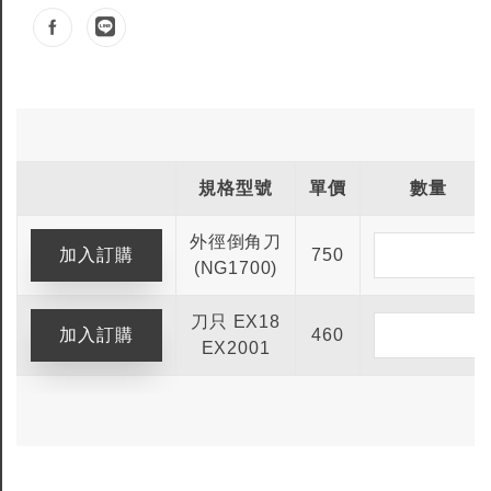
規格型號
單價
數量
外徑倒角刀
750
(NG1700)
刀只 EX18
460
EX2001