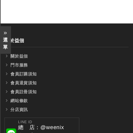
選
關於益佃
單
關於益佃
門市服務
會員訂購須知
會員退貨須知
會員註冊須知
網站條款
分店資訊
LINE ID
總 店：@weenix