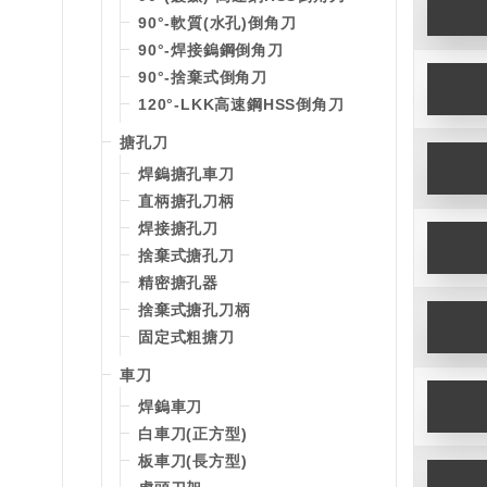
90°-軟質(水孔)倒角刀
90°-焊接鎢鋼倒角刀
90°-捨棄式倒角刀
120°-LKK高速鋼HSS倒角刀
搪孔刀
焊鎢搪孔車刀
直柄搪孔刀柄
焊接搪孔刀
捨棄式搪孔刀
精密搪孔器
捨棄式搪孔刀柄
固定式粗搪刀
車刀
焊鎢車刀
白車刀(正方型)
板車刀(長方型)