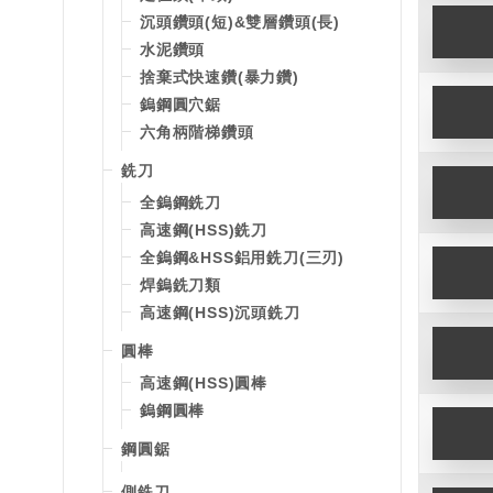
沉頭鑽頭(短)&雙層鑽頭(長)
水泥鑽頭
捨棄式快速鑽(暴力鑽)
鎢鋼圓穴鋸
六角柄階梯鑽頭
銑刀
全鎢鋼銑刀
高速鋼(HSS)銑刀
全鎢鋼&HSS鋁用銑刀(三刃)
焊鎢銑刀類
高速鋼(HSS)沉頭銑刀
圓棒
高速鋼(HSS)圓棒
鎢鋼圓棒
鋼圓鋸
側銑刀