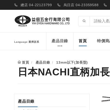
總店 04-22123799
烏日店 04-23359588
產品目錄
首頁
特價商
Language 選擇語系
首頁
產品目錄
13mm以下(加長型)
日本NACHI直柄加長
產品目錄