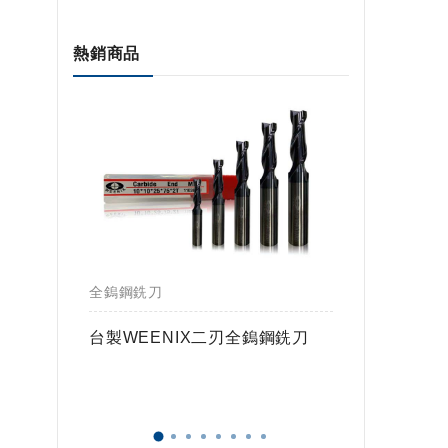
熱銷商品
全鎢鋼銑刀
全鎢鋼銑
鎢球刀
台製WEENIX二刃全鎢鋼銑刀
台製WE