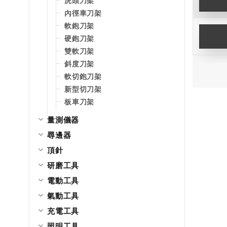
虎頭刀架
內徑車刀架
軟鉋刀架
硬鉋刀架
雙軟刀架
斜度刀架
軟切鉋刀架
新型切刀架
板車刀架
量測儀器
尋邊器
頂針
研磨工具
電動工具
氣動工具
充電工具
照明工具