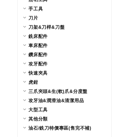
手工具
刀片
刀架&刀桿&刀盤
銑床配件
車床配件
鑽床配件
攻牙配件
快速夾具
虎鉗
三爪夾頭&生(軟)爪&分度盤
攻牙油&潤滑油&清潔用品
大型工具
其他分類
油石/銑刀特價專區(售完不補)