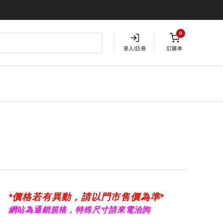
0
登入/註冊
訂購車
*價格若有異動，請以門市售價為準*
網站為通銷規格，特殊尺寸請來電洽詢