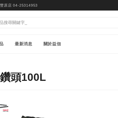
豐原店 04-25314953
品
最新消息
關於益佃
鑽頭100L