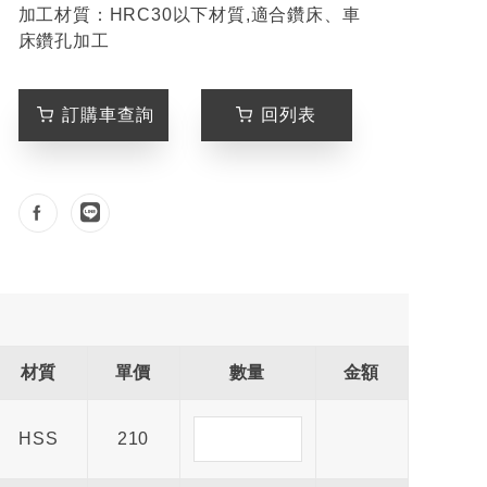
加工材質：HRC30以下材質,適合鑽床、車
床鑽孔加工
訂購車查詢
回列表
材質
單價
數量
金額
HSS
210