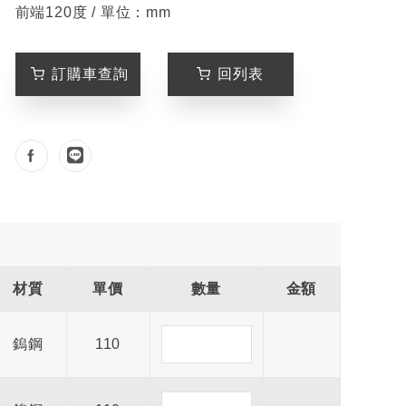
前端120度 / 單位：mm
訂購車查詢
回列表
材質
單價
數量
金額
鎢鋼
110