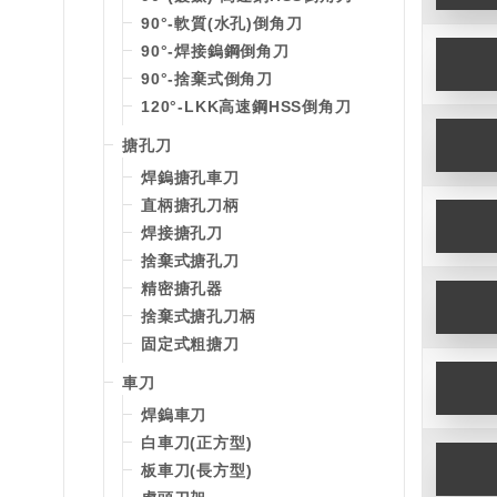
90°-軟質(水孔)倒角刀
90°-焊接鎢鋼倒角刀
90°-捨棄式倒角刀
120°-LKK高速鋼HSS倒角刀
搪孔刀
焊鎢搪孔車刀
直柄搪孔刀柄
焊接搪孔刀
捨棄式搪孔刀
精密搪孔器
捨棄式搪孔刀柄
固定式粗搪刀
車刀
焊鎢車刀
白車刀(正方型)
板車刀(長方型)