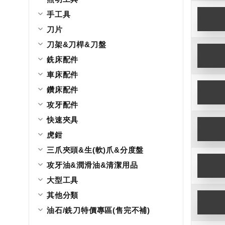
手工具
刀片
刀架&刀桿&刀盤
銑床配件
車床配件
鑽床配件
攻牙配件
快速夾具
虎鉗
三爪夾頭&生(軟)爪&分度盤
攻牙油&潤滑油&清潔用品
大型工具
其他分類
油石/銑刀特價專區(售完不補)