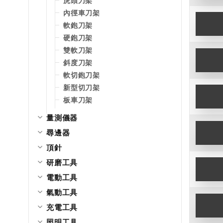
虎頭刀架
內徑車刀架
軟鉋刀架
硬鉋刀架
雙軟刀架
斜度刀架
軟切鉋刀架
新型切刀架
板車刀架
量測儀器
尋邊器
頂針
研磨工具
電動工具
氣動工具
充電工具
照明工具