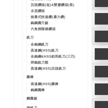
沉頭鑽頭(短)&雙層鑽頭(長)
水泥鑽頭
捨棄式快速鑽(暴力鑽)
鎢鋼圓穴鋸
六角柄階梯鑽頭
銑刀
全鎢鋼銑刀
高速鋼(HSS)銑刀
全鎢鋼&HSS鋁用銑刀(三刃)
焊鎢銑刀類
高速鋼(HSS)沉頭銑刀
圓棒
高速鋼(HSS)圓棒
鎢鋼圓棒
鋼圓鋸
側銑刀