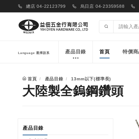
總店 04-22123799
烏日店 04-23359588
產品目錄
首頁
特價商
Language 選擇語系
首頁
產品目錄
13mm以下(標準長)
大陸製全鎢鋼鑽頭
產品目錄