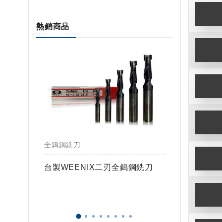
熱銷商品
全鎢鋼銑刀
全鎢鋼銑
鎢球刀
台製WEENIX二刃全鎢鋼銑刀
台製WE