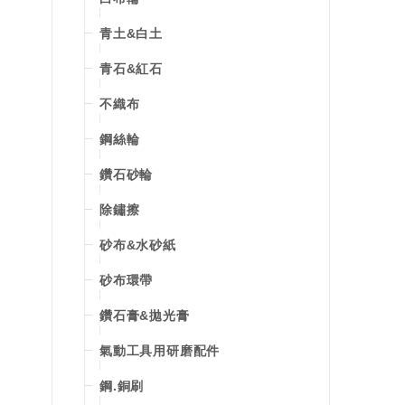
青土&白土
青石&紅石
不織布
鋼絲輪
鑽石砂輪
除鏽擦
砂布&水砂紙
砂布環帶
鑽石膏&拋光膏
氣動工具用研磨配件
鋼.銅刷