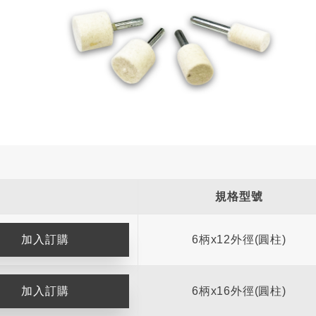
規格型號
6柄x12外徑(圓柱)
6柄x16外徑(圓柱)