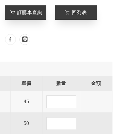
訂購車查詢
回列表
單價
數量
金額
45
50