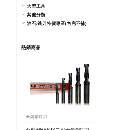
大型工具
其他分類
油石/銑刀特價專區(售完不補)
熱銷商品
全鎢鋼銑刀
全鎢鋼銑
鎢球刀
台製WEENIX二刃全鎢鋼銑刀
台製WE