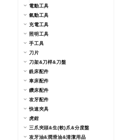
電動工具
氣動工具
充電工具
照明工具
手工具
刀片
刀架&刀桿&刀盤
銑床配件
車床配件
鑽床配件
攻牙配件
快速夾具
虎鉗
三爪夾頭&生(軟)爪&分度盤
攻牙油&潤滑油&清潔用品