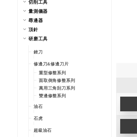
切削工具
量測儀器
尋邊器
頂針
研磨工具
銼刀
修邊刀&修邊刀片
重型修整系列
面取倒角修整系列
萬用三角刮刀系列
雙邊修整系列
油石
石虎
超級油石