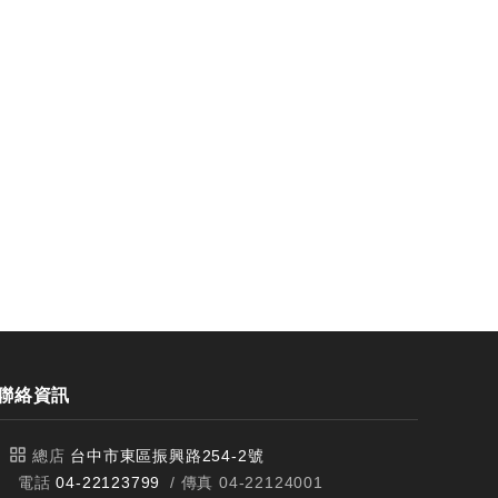
刀
刀
聯絡資訊
總店
台中市東區振興路254-2號
電話
04-22123799
/ 傳真 04-22124001