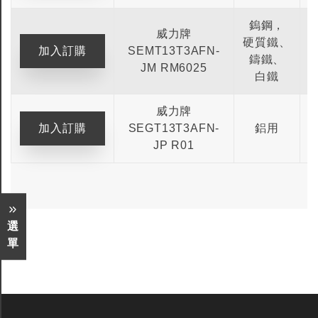
鎢鋼，
威力牌
硬質鐵、
SEMT13T3AFN-
1
鑄鐵、
JM RM6025
白鐵
威力牌
SEGT13T3AFN-
鋁用
1
JP R01
全鎢鋼銑刀
全鎢鋼銑刀
選
台製WEENIX四刃全鎢鋼銑刀
台製WEENIX加長二
單
銑刀