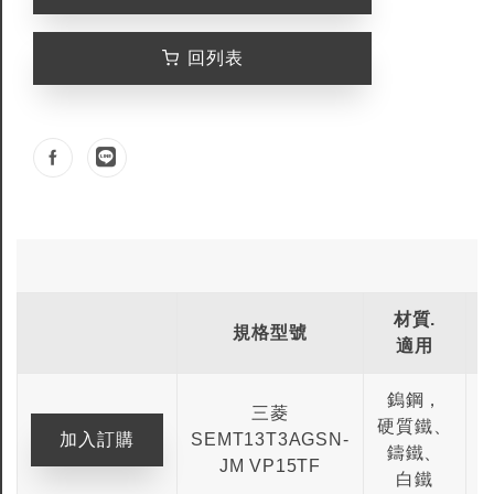
回列表
材質.
規格型號
適用
鎢鋼，
三菱
硬質鐵、
SEMT13T3AGSN-
1
鑄鐵、
JM VP15TF
白鐵