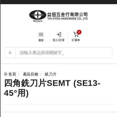
0
登入/註冊
訂購車
選單
首頁
產品目錄
銑刀片
四角銑刀片SEMT (SE13-
45°用)