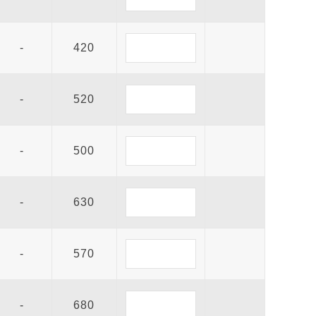
-
420
-
520
-
500
-
630
-
570
-
680