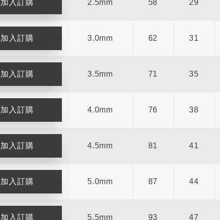
2.5mm
58
29
3.0mm
62
31
3.5mm
71
35
4.0mm
76
38
4.5mm
81
41
5.0mm
87
44
5.5mm
93
47