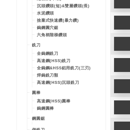
沉頭鑽頭(短)&雙層鑽頭(長)
水泥鑽頭
捨棄式快速鑽(暴力鑽)
鎢鋼圓穴鋸
六角柄階梯鑽頭
銑刀
全鎢鋼銑刀
高速鋼(HSS)銑刀
全鎢鋼&HSS鋁用銑刀(三刃)
焊鎢銑刀類
高速鋼(HSS)沉頭銑刀
圓棒
高速鋼(HSS)圓棒
鎢鋼圓棒
鋼圓鋸
側銑刀