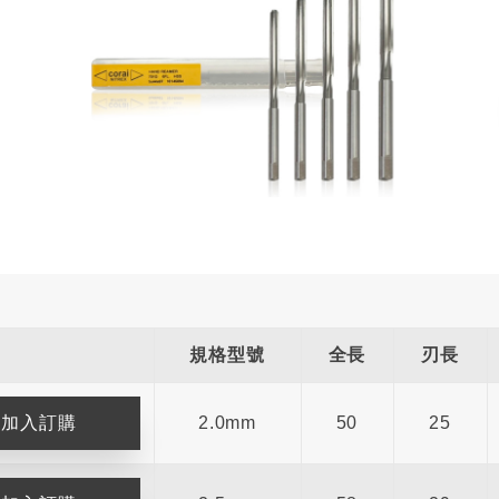
規格型號
全長
刃長
2.0mm
50
25