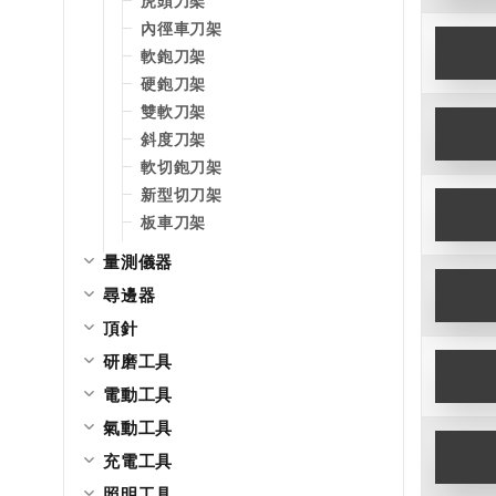
虎頭刀架
內徑車刀架
軟鉋刀架
硬鉋刀架
雙軟刀架
斜度刀架
軟切鉋刀架
新型切刀架
板車刀架
量測儀器
尋邊器
頂針
研磨工具
電動工具
氣動工具
充電工具
照明工具