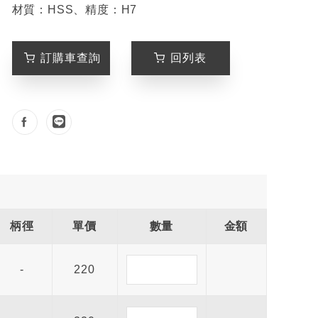
材質：HSS、精度：H7
訂購車查詢
回列表
柄徑
單價
數量
金額
-
220