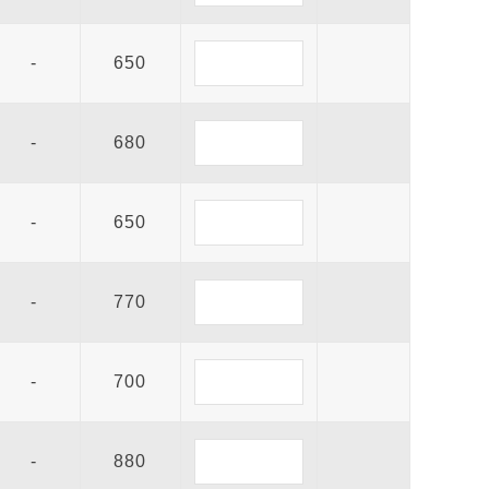
-
650
-
680
-
650
-
770
-
700
-
880