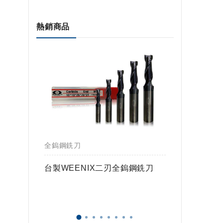
熱銷商品
全鎢鋼銑刀
全鎢鋼銑
鎢球刀
台製WEENIX二刃全鎢鋼銑刀
台製WE