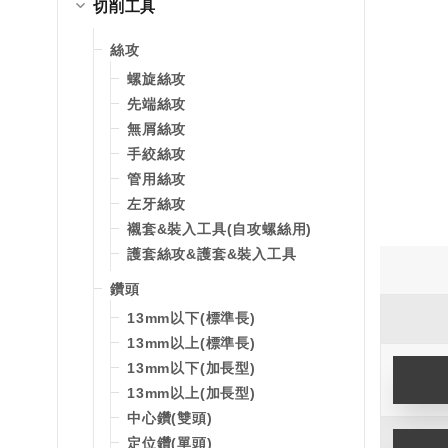
切削工具
絲攻
螺旋絲攻
先端絲攻
無屑絲攻
手絞絲攻
管用絲攻
左牙絲攻
襯套&裝入工具(自攻螺絲用)
護套絲攻&護套&裝入工具
鑽頭
13mm以下(標準長)
13mm以上(標準長)
13mm以下(加長型)
13mm以上(加長型)
中心鑽(雙頭)
定位鑽(單頭)