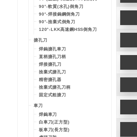
90°-軟質(水孔)倒角刀
90°-焊接鎢鋼倒角刀
90°-捨棄式倒角刀
120°-LKK高速鋼HSS倒角刀
搪孔刀
焊鎢搪孔車刀
直柄搪孔刀柄
焊接搪孔刀
捨棄式搪孔刀
精密搪孔器
捨棄式搪孔刀柄
固定式粗搪刀
車刀
焊鎢車刀
白車刀(正方型)
板車刀(長方型)