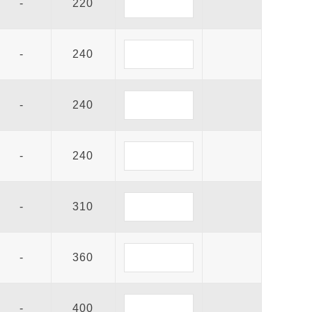
-
220
-
240
-
240
-
240
-
310
-
360
-
400