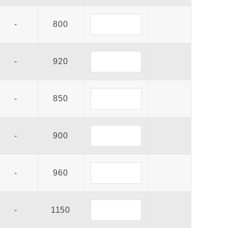
-
800
-
920
-
850
-
900
-
960
-
1150