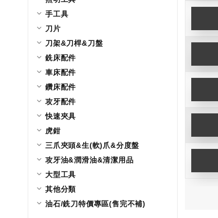
手工具
刀片
刀架&刀桿&刀盤
銑床配件
車床配件
鑽床配件
攻牙配件
快速夾具
虎鉗
三爪夾頭&生(軟)爪&分度盤
攻牙油&潤滑油&清潔用品
大型工具
其他分類
油石/銑刀特價專區(售完不補)