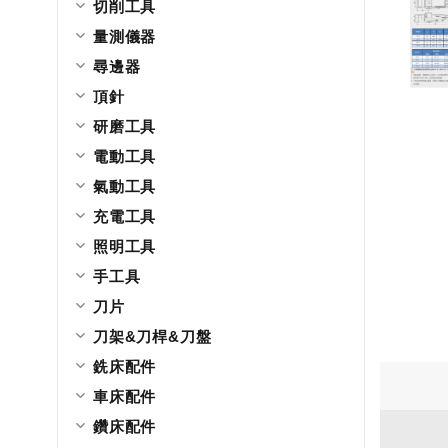
切削工具
量測儀器
尋邊器
頂針
研磨工具
電動工具
氣動工具
充電工具
照明工具
手工具
刀片
刀架&刀桿&刀盤
銑床配件
車床配件
鑽床配件