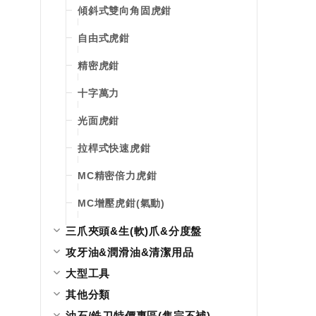
傾斜式雙向角固虎鉗
自由式虎鉗
精密虎鉗
十字萬力
光面虎鉗
拉桿式快速虎鉗
MC精密倍力虎鉗
MC增壓虎鉗(氣動)
三爪夾頭&生(軟)爪&分度盤
攻牙油&潤滑油&清潔用品
大型工具
其他分類
油石/銑刀特價專區(售完不補)