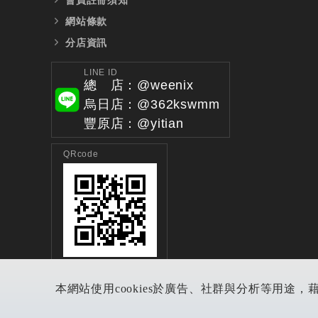
網站條款
分店資訊
LINE ID
總 店：@weenix
烏日店：@362kswmm
豐原店：@yitian
QRcode
本網站使用cookies於廣告、社群與分析等用途，