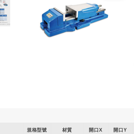
規格型號
材質
開口X
開口Y