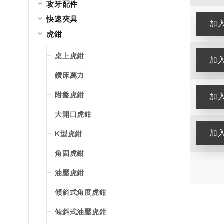
攻牙配件
快速夾具
虎鉗
桌上虎鉗
鑽床萬力
附盤虎鉗
大開口虎鉗
K型虎鉗
角固虎鉗
油壓虎鉗
傾斜式角度虎鉗
傾斜式油壓虎鉗