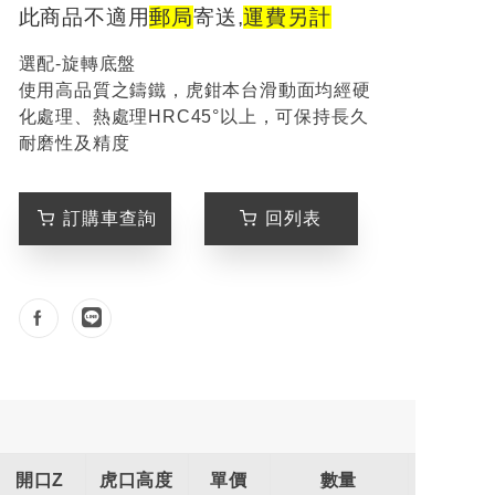
此商品不適用
郵局
寄送,
運費另計
選配-旋轉底盤
使用高品質之鑄鐵，虎鉗本台滑動面均經硬
化處理、熱處理HRC45°以上，可保持長久
耐磨性及精度
訂購車查詢
回列表
開口Z
虎口高度
單價
數量
金額