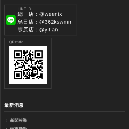
台製WEENIX四刃全鎢鋼銑刀
台製WEENIX加長二
銑刀
LINE ID
總 店：@weenix
烏日店：@362kswmm
豐原店：@yitian
QRcode
最新消息
新聞報導