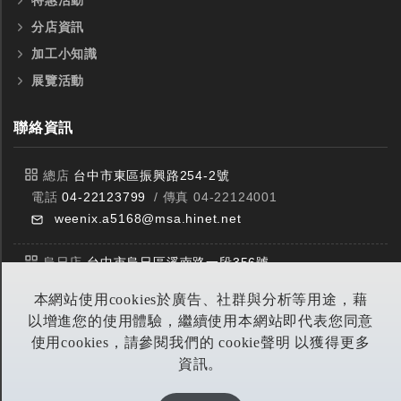
特惠活動
分店資訊
加工小知識
展覽活動
聯絡資訊
總店
台中市東區振興路254-2號
電話
04-22123799
/ 傳真 04-22124001
weenix.a5168@msa.hinet.net
烏日店
台中市烏日區溪南路一段356號
電話
04-23359588
/ 傳真 04-23359549
本網站使用cookies於廣告、社群與分析等用途，藉
以增進您的使用體驗，繼續使用本網站即代表您同意
豐原店
台中市潭子區中山路三段303號
使用cookies，請參閱我們的 cookie聲明 以獲得更多
電話
04-25314953
/ 傳真 04-25314290
資訊。
yitian@seed.net.tw