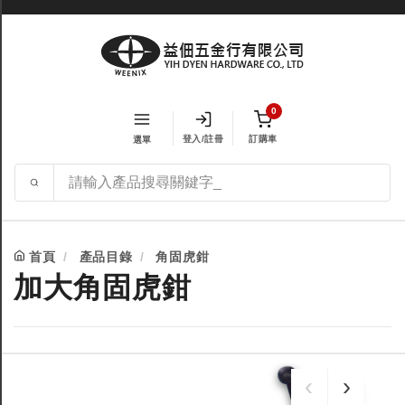
0
登入/註冊
訂購車
選單
首頁
產品目錄
角固虎鉗
加大角固虎鉗