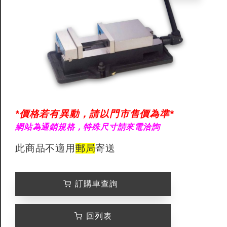
*價格若有異動，請以門市售價為準*
網站為通銷規格，特殊尺寸請來電洽詢
此商品不適用
郵局
寄送
訂購車查詢
回列表