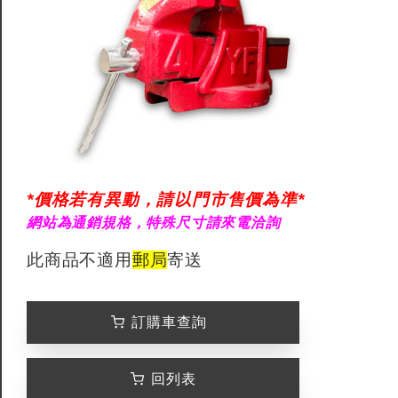
*價格若有異動，請以門市售價為準*
網站為通銷規格，特殊尺寸請來電洽詢
此商品不適用
郵局
寄送
訂購車查詢
回列表