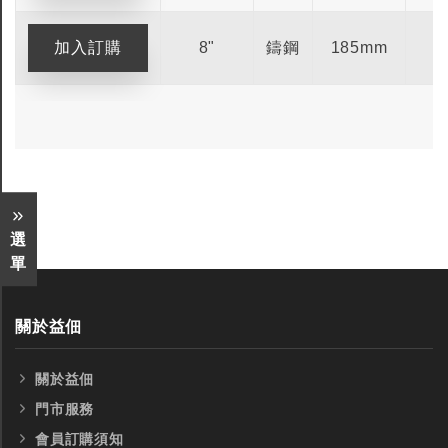
8"
鑄鋼
185mm
-
選
單
關於益佃
關於益佃
全鎢鋼銑刀
全鎢鋼銑刀
門市服務
會員訂購須知