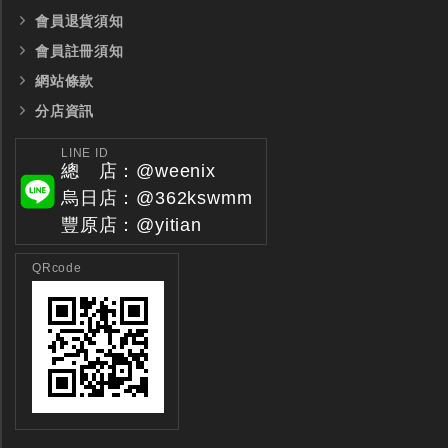
台製WEENIX四刃全鎢鋼銑刀
台製WEENIX加長二
會員退貨須知
銑刀
會員註冊須知
網站條款
分店資訊
LINE ID
總 店：@weenix
烏日店：@362kswmm
豐原店：@yitian
QRcode