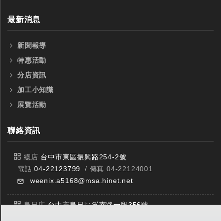
最新消息
新聞報導
特惠活動
分店資訊
加工小知識
展覽活動
聯絡資訊
總店
台中市東區振興路254-2號
電話
04-22123799
/ 傳真 04-22124001
weenix.a5168@msa.hinet.net
烏日店
台中市烏日區溪南路一段356號
電話
04-23359588
/ 傳真 04-23359549