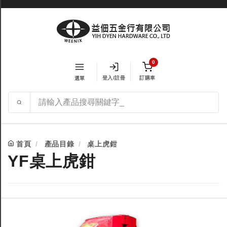
0
登入/註冊
訂購車
選單
首頁
產品目錄
桌上虎鉗
YF桌上虎鉗