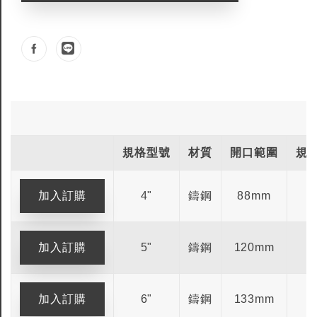
規格型號
材質
開口範圍
規格
4"
鑄鋼
88mm
-
5"
鑄鋼
120mm
-
6"
鑄鋼
133mm
-