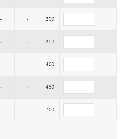
-
-
200
-
-
200
-
-
400
-
-
450
-
-
700