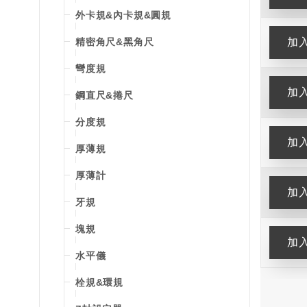
外卡規&內卡規&圓規
精密角尺&黑角尺
彎度規
鋼直尺&捲尺
分度規
厚薄規
厚薄計
牙規
塊規
水平儀
栓規&環規