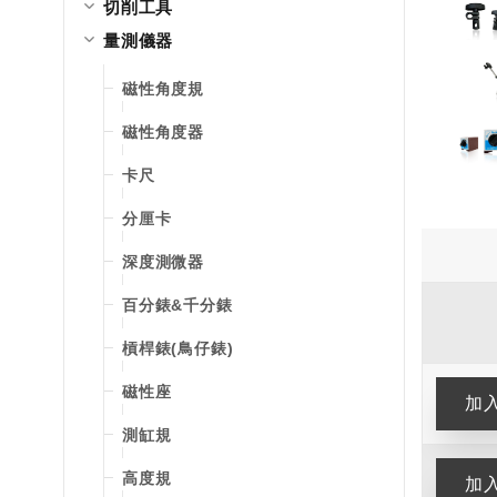
切削工具
量測儀器
磁性角度規
磁性角度器
卡尺
分厘卡
深度測微器
百分錶&千分錶
槓桿錶(鳥仔錶)
磁性座
測缸規
高度規