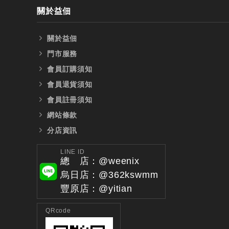
關於益佃
關於益佃
門市服務
會員訂購須知
會員退貨須知
會員註冊須知
網站條款
分店資訊
LINE ID
總 店：@weenix
烏日店：@362kswmm
豐原店：@yitian
QRcode