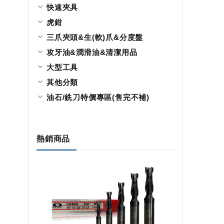
快速夾具
虎鉗
三爪夾頭&生(軟)爪&分度盤
攻牙油&潤滑油&清潔用品
大型工具
其他分類
油石/銑刀特價專區(售完不補)
熱銷商品