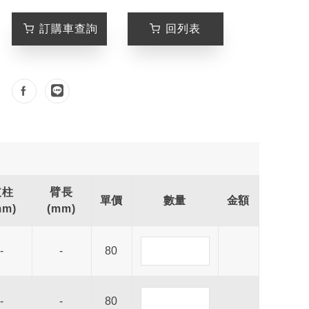
訂購車查詢
回列表
支柱
臂長
單價
數量
金額
mm)
(mm)
-
-
80
-
-
80