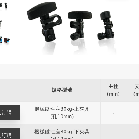
主柱
規格型號
(mm)
(
機械磁性座80kg-上夾具
-
(孔10mm)
機械磁性座80kg-下夾具
-