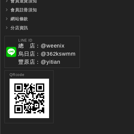
會員退貨須知
會員註冊須知
網站條款
分店資訊
LINE ID
總 店：@weenix
全鎢鋼銑刀
全鎢鋼銑刀
烏日店：@362kswmm
台製WEENIX四刃全鎢鋼銑刀
台製WEENIX加長二
豐原店：@yitian
銑刀
QRcode