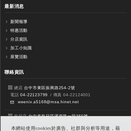
最新消息
新聞報導
特惠活動
分店資訊
加工小知識
展覽活動
聯絡資訊
總店
台中市東區振興路254-2號
電話
04-22123799
/ 傳真 04-22124001
weenix.a5168@msa.hinet.net
烏日店
台中市烏日區溪南路一段356號
電話
04-23359588
/ 傳真 04-23359549
本網站使用cookies於廣告、社群與分析等用途，藉