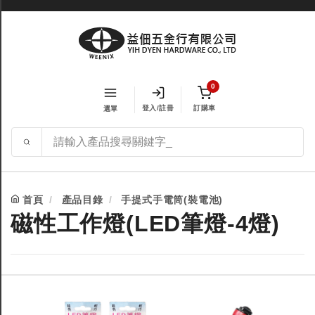
0
登入/註冊
訂購車
選單
首頁
產品目錄
手提式手電筒(裝電池)
磁性工作燈(LED筆燈-4燈)