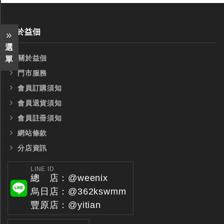
全鎢鋼銑刀
全鎢鋼銑刀
台製WEENIX四刃全鎢鋼銑刀
台製WEENIX加長二
關於益佃
銑刀
選
關於益佃
單
門市服務
會員訂購須知
會員退貨須知
會員註冊須知
網站條款
分店資訊
LINE ID
總 店：@weenix
烏日店：@362kswmm
豐原店：@yitian